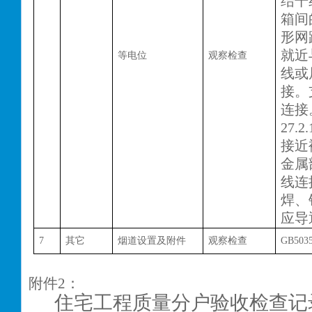
结干
箱间
形网
就近
等电位
观察检查
线或
接。
连接
27.
接近
金属
线连
焊、
应导
7
其它
烟道设置及附件
观察检查
GB5035
附件
2
：
住宅工程质量分户验收检查记