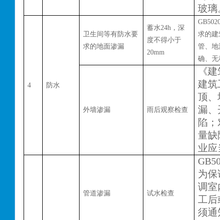
玻璃
GB502
蓄水
24h，深
卫生间等有防水要
求的建
度不得小于
求的地面渗漏
管、地
20mm
确、无
《建
建筑
4
防水
顶、
漏、
外墙渗漏
雨后观察检查
陷；
量缺
业应
GB50
为保
调室
管道渗漏
试水检查
工后
须通