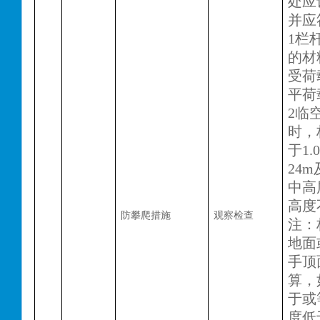
处应
并应
1栏
的材
受荷
平荷
2临
时，
于1
24
中高
高度
防攀爬措施
观察检查
注：
地面
手顶
算，
于或
度低