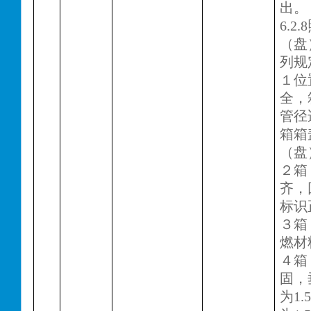
出。
6.2
（盘
列规
１位
全，
管径
箱箱
（盘
２箱
齐，
标识
３箱
燃材
４箱
固，
为
1