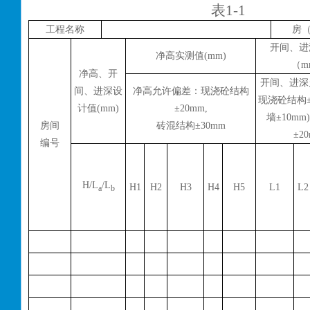
表
1-1
工程名称
房
开间、进
净高实测值
(mm)
（
m
净高、开
开间、进深
间、进深设
净高允许偏差：现浇砼结构
现浇砼结构
计值
(mm)
±
20mm,
墙±10mm
房间
砖混结构±
30mm
±2
编号
H/L
/L
H1
H2
H3
H4
H5
L1
L2
a
b