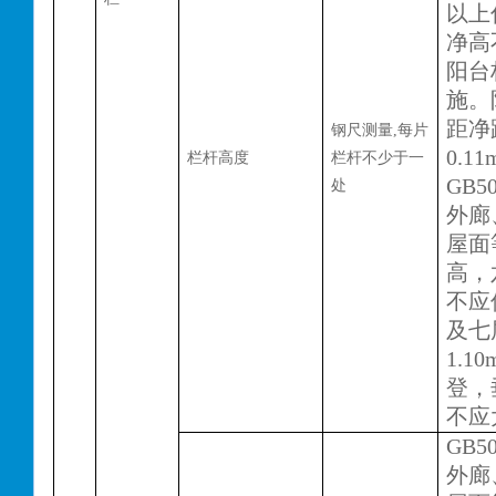
以上
净高
阳台
施。
距净
钢尺测量
,每片
0.1
栏杆高度
栏杆不少于一
GB50
处
外廊
屋面
高，
不应
及七
1.
登，
不应
GB50
外廊