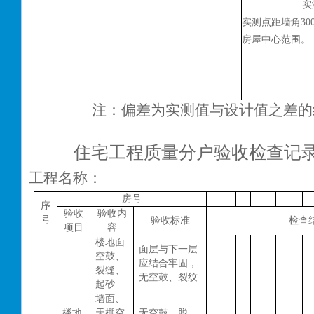
实
实测点距墙角
3
房屋中心范围。
注：偏差为实测值与设计值之差的
住宅工程质量分户验收检查记
工程名称： 表1
房号
序
验收
验收内
号
验收标准
检查
项目
容
楼地面
面层与下一层
空鼓、
应结合牢固，
裂缝、
无空鼓、裂纹
起砂
墙面、
楼地
天棚空
无空鼓、脱