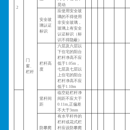
晃动
2
应使用安全玻
璃的不得使用
安全玻
非安全玻璃，
璃认证
玻璃上有安全
标识
认证标识（标
识不得隐蔽）
六层及六层以
下住宅的阳台
栏杆净高不应
门
栏杆高
低于
1.05m，
窗、
度
七层及七层以
栏杆
上住宅的阳台
栏杆净高不应
低于1.10m
临空处栏杆净
竖杆间
间距不应大于
距
0.11m,正偏差
不大于3mm
有水平杆件的
栏杆或花式栏
防攀爬
杆应设防攀爬