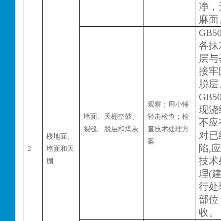
净，
麻面
GB50
各抹
层与
接牢
脱层
GB50
观察；用小锤
现浇
墙面、天棚空鼓、
轻击检查；检
不应
裂缝、脱层和爆灰
查技术处理方
对已
楼地面、
案
陷
,
2
墙面和天
技术
棚
理(
行处
部位
收。