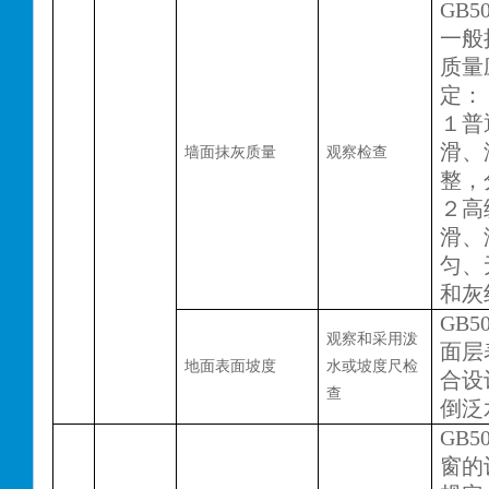
GB50
一般
质量
定：
１普
滑、
墙面抹灰质量
观察检查
整，
２高
滑、
匀、
和灰
GB50
观察和采用泼
面层
地面表面坡度
水或坡度尺检
合设
查
倒泛
GB50
窗的