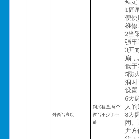
规定
1窗
便使
维修
2当
强牢
3开
扇，
低于
5防
洞时
设置
6天
人的
钢尺检查
,每个
8天
外窗台高度
窗台不少于一
闭、
处
并方
注：