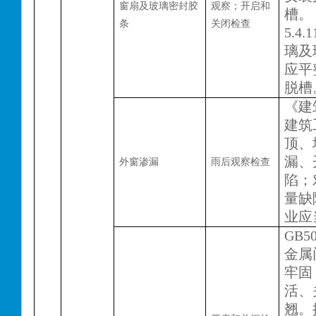
窗扇及玻璃密封胶
观察；开启和
槽。
条
关闭检查
5.4
璃及
应平
脱槽
《建
建筑
顶、
漏、
外窗渗漏
雨后观察检查
陷；
量缺
业应
GB50
金属
牢固
活、
翘。