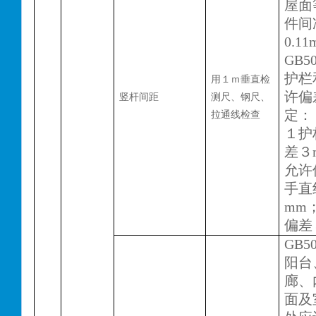
屋面
件间
0.1
GB50
护栏
用１ｍ垂直检
许偏
竖杆间距
测尺、钢尺、
定：
拉通线检查
１护
差３
允许
手直
mm
偏差
GB50
阳台
廊、
面及