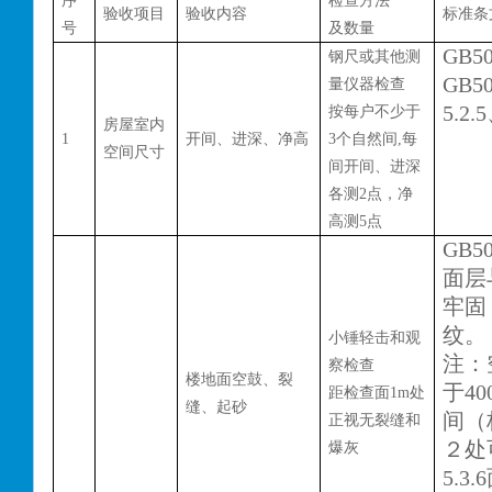
序
检查方法
验收项目
验收内容
标准条
号
及数量
GB50
钢尺或其他测
GB50
量仪器检查
5.2.
按每户不少于
房屋室内
1
开间、进深、净高
3个自然间,每
空间尺寸
间开间、进深
各测2点，净
高测5点
GB50
面层
牢固
纹。
小锤轻击和观
注：
察检查
楼地面空鼓、裂
于
4
距检查面
1m处
缝、起砂
间（
正视无裂缝和
２处
爆灰
5.3