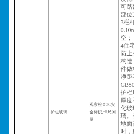
可踏
部位
3栏
0.
空；
4住
防止
构造
件做
净距
GB50
护栏
厚度
观察检查
3C安
化玻
护栏玻璃
全标识,卡尺测
璃。
量
地面
时，