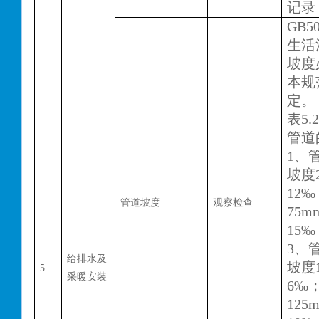
记录
GB50
生活
坡度
本规范
定。
表
5
管道
1、
坡度
12
管道坡度
观察检查
75
15
3、
给排水及
坡度
5
采暖安装
6‰
12