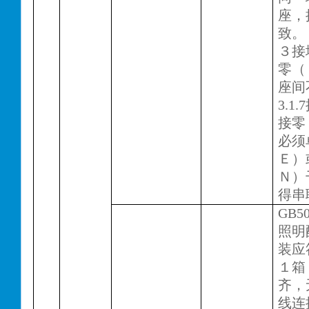
座，
致。
３接
零（
座间
3.
接零
必须
Ｅ）
Ｎ）
得串
GB50
照明
装应
１箱
齐，
线连