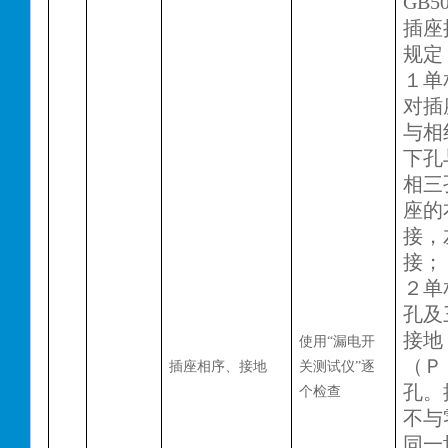
GB50
插座
规定
１单
对插
与相
下孔
相三
座的
接，
接；
２单
孔及
接地
使用
“漏电开
（Ｐ
插座相序、接地
关测试仪”逐
孔。
个检查
不与
同一