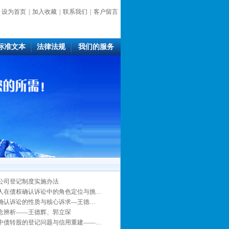
设为首页
|
加入收藏
|
联系我们
|
客户留言
标准文本
法律法规
我们的服务
公司登记制度实施办法
人在债权确认诉讼中的角色定位与挑…
确认诉讼的性质与核心诉求---王德…
念辨析——王德辉、郭立琛
中债转股的登记问题与信用重建——…