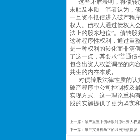
这些矛盾表明，将债转
未触及本质。笔者认为，
一旦资不抵债进入破产程
权人。债权人通过债权人会
法上的股东地位”。债转股
这种程序性权利，通过重
是一种权利的转化而非清
了这一点，其要求“普通债
包含出资人权益调整的内容
共生的内在本质。
对债转股法律性质的认知
破产程序中公司控制权及
实现方式。这一理论重构
股的实施提供了更为坚实
上一篇：
破产重整中债转股时原出资人权
下一篇：
破产实务视角下的以房抵债协议