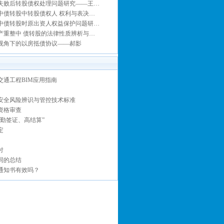
失败后转股债权处理问题研究——王…
中债转股中转股债权人 权利与表决…
中债转股时原出资人权益保护问题研…
产重整中 债转股的法律性质辨析与…
视角下的以房抵债协议——郝影
交通工程BIM应用指南
安全风险辨识与管控技术标准
资格审查
、勤签证、高结算”
定
付
同的总结
通知书有效吗？