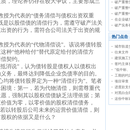
性质，理论界仍存在较大争议，主要形成三
破产重整
破产重整
破产重整
教授为代表的“债务清偿与债权出资双重
在企业破
既是以股偿债的清偿行为，需遵守破产法关
破产实务
权出资的行为，需符合公司法关于出资的规
热门点击
教授为代表的“代物清偿说”。该说将债转股
城市轨道
这种“他种给付”替代原定给付的清偿方
往来文件
清偿契约。
建筑施工
签约主体
资抵消说”，认为债转股是债权人以债权出
“低中标
纳义务，最终达到降低企业负债率的目的。
工期的约
心均将债转股界定为一种“清偿行为”。笔者
项目审查
辑困境：第一，若为代物清偿，则需尊重代
进度款支
对黑白合
意愿，强制其以股权偿债缺乏法理依据；第
这份中标
权价值为零，以零价值的股权清偿债务，
，若以转股后公司未来的运营价值清偿，则
有股权的依据又是什么？