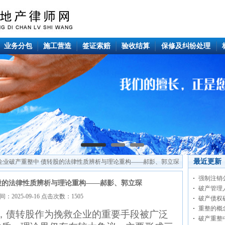
业务分包
施工营造
签证索赔
验收结算
保修及纠纷处理
最近更新
在企业破产重整中 债转股的法律性质辨析与理论重构——郝影、郭立琛
强制注销
股的法律性质辨析与理论重构——郝影、郭立琛
破产管理
：2025-09-16 点击次数：1505
破产债权
重整的概
，债转股作为挽救企业的重要手段被广泛
破产重整