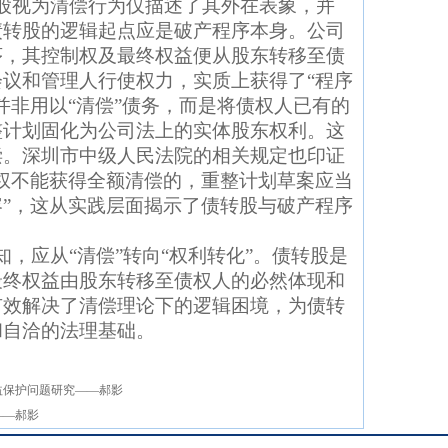
股视为清偿行为仅描述了其外在表象，并
债转股的逻辑起点应是破产程序本身。公司
序，其控制权及最终权益便从股东转移至债
议和管理人行使权力，实质上获得了“程序
并非用以“清偿”债务，而是将债权人已有的
整计划固化为公司法上的实体股东权利。这
偿。深圳市中级人民法院的相关规定也印证
权不能获得全额清偿的，重整计划草案应当
”，这从实践层面揭示了债转股与破产程序
，应从“清偿”转向“权利转化”。债转股是
最终权益由股东转移至债权人的必然体现和
有效解决了清偿理论下的逻辑困境，为债转
和自洽的法理基础。
益保护问题研究——郝影
——郝影