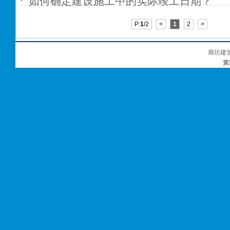
如何确定建设施工中的实际竣工日期？
P:
1
/2
<
1
2
>
廊坊建
冀I