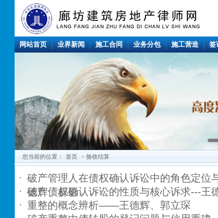
网站首页
业界新闻
施工合同
业务分包
施工营造
签
您当前的位置：
首页
> 验收结算
破产管理人在债权确认诉讼中的角色定位与挑
破产债权确认诉讼的性质与核心诉求---王
德辉、郝影
重整的概念辨析——王德辉、郭立琛