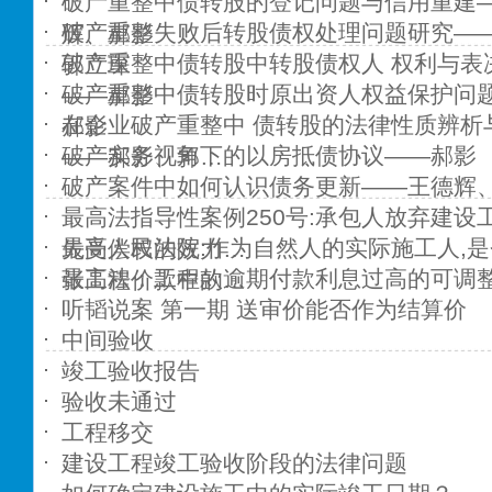
破产重整中债转股的登记问题与信用重建
破产重整失败后转股债权处理问题研究—
辉、郝影
破产重整中债转股中转股债权人 权利与表
郭立琛
破产重整中债转股时原出资人权益保护问
——郝影
在企业破产重整中 债转股的法律性质辨析
郝影
破产实务视角下的以房抵债协议——郝影
——郝影、郭…
破产案件中如何认识债务更新——王德辉
最高法指导性案例250号:承包人放弃建设
最高人民法院:作为自然人的实际施工人,
先受偿权的效力…
最高法：工程款逾期付款利息过高的可调
张工程价款中的…
听韬说案 第一期 送审价能否作为结算价
中间验收
竣工验收报告
验收未通过
工程移交
建设工程竣工验收阶段的法律问题