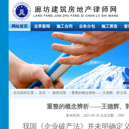
网站首页
业界新闻
施工合同
业务分包
施工营造
签
您当前的位置：
首页
>
验收结算
> 重整的概念辨析——王德辉、郭立琛
重整的概念辨析——王德辉、
发布时间：2025-09-16 点击次数：1095
我国《企业破产法》并未明确定义