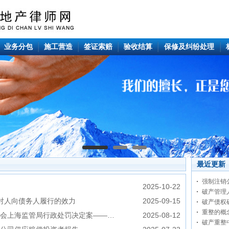
业务分包
施工营造
签证索赔
验收结算
保修及纠纷处理
最近更新
强制注销
2025-10-22
破产管理
相对人向债务人履行的效力
2025-09-15
破产债权
重整的概
会上海监管局行政处罚决定案——…
2025-08-12
破产重整