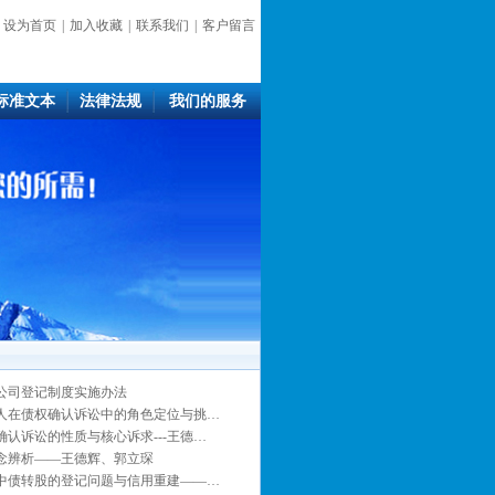
设为首页
|
加入收藏
|
联系我们
|
客户留言
标准文本
法律法规
我们的服务
公司登记制度实施办法
人在债权确认诉讼中的角色定位与挑…
确认诉讼的性质与核心诉求---王德…
念辨析——王德辉、郭立琛
中债转股的登记问题与信用重建——…