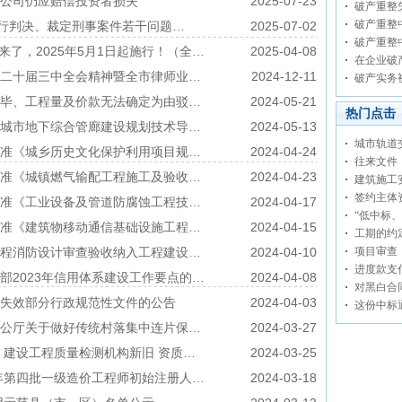
市公司仍应赔偿投资者损失
2025-07-23
破产重整
破产重整
执行判决、裁定刑事案件若干问题…
2025-07-02
破产重整
来了，2025年5月1日起施行！（全…
2025-04-08
在企业破
二十届三中全会精神暨全市律师业…
2024-12-11
破产实务
毕、工程量及价款无法确定为由驳…
2024-05-21
热门点击
城市地下综合管廊建设规划技术导…
2024-05-13
城市轨道
准《城乡历史文化保护利用项目规…
2024-04-24
往来文件
准《城镇燃气输配工程施工及验收…
2024-04-23
建筑施工
签约主体
准《工业设备及管道防腐蚀工程技…
2024-04-17
“低中标
准《建筑物移动通信基础设施工程…
2024-04-15
工期的约
程消防设计审查验收纳入工程建设…
2024-04-10
项目审查
进度款支
部2023年信用体系建设工作要点的…
2024-04-08
对黑白合
失效部分行政规范性文件的公告
2024-04-03
这份中标
公厅关于做好传统村落集中连片保…
2024-03-27
 建设工程质量检测机构新旧 资质…
2024-03-25
3年第四批一级造价工程师初始注册人…
2024-03-18