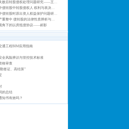
失败后转股债权处理问题研究——王…
中债转股中转股债权人 权利与表决…
中债转股时原出资人权益保护问题研…
产重整中 债转股的法律性质辨析与…
视角下的以房抵债协议——郝影
交通工程BIM应用指南
安全风险辨识与管控技术标准
资格审查
、勤签证、高结算”
定
付
同的总结
通知书有效吗？