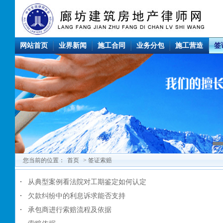
网站首页
业界新闻
施工合同
业务分包
施工营造
签
您当前的位置：
首页
> 签证索赔
从典型案例看法院对工期鉴定如何认定
欠款纠纷中的利息诉求能否支持
承包商进行索赔流程及依据