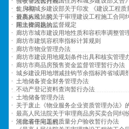
《中华人民共和国住房和城乡建设部文告》2
验收管理暂行规…
住房和城乡建设部关于印发 《建设工程质
3、4期
最高人民法院关于审理建设工程施工合同纠
资质标准》的…
国土资源执法监督规定
用法律问题的…
廊坊市城市建设用地性质和容积率调整管
廊坊市建筑容积率指标计算规则
廊坊市物业管理办法
廊坊市建设用地规划条件出具和核实管理
廊坊市商品房预售资金监督管理暂行办法
城乡建设用地增减挂钩节余指标跨省域调
土地储备资金财务管理办法
不动产登记资料查询暂行办法
土地储备管理办法
关于废止《物业服务企业资质管理办法》
最高人民法院关于审理商品房买卖合同纠
河北省住宅工程质量分户验收暂行办法
法律若干问题的…