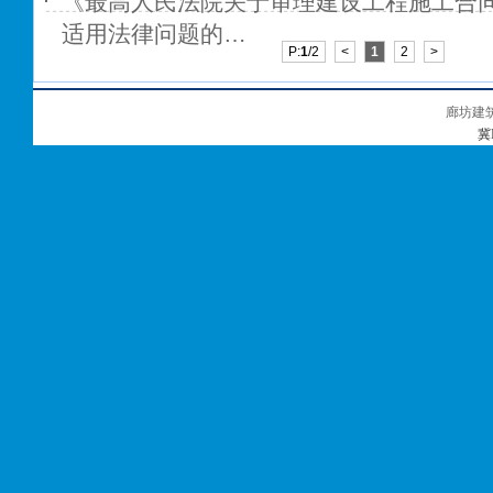
《最高人民法院关于审理建设工程施工合
适用法律问题的…
P:
1
/2
<
1
2
>
廊坊建
冀I