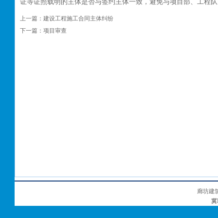
证等证照载明的主体是否与签约主体一致，避免与项目部、工程队
上一篇：
建设工程施工合同主体纠纷
下一篇：
项目审查
廊坊建
冀I