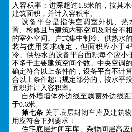
入容积率；进深超过1.8米的，按其
建筑面积，并计入容积率。
设备平台是指供空调室外机、热
置、检修且与建筑内部空间及阳台不
的室外空间。户式集中制冷、供热水
装与使用要求确定，但面积应小于4
冷、供热水的设备平台面积每个应小
不多于主要建筑空间个数。中央空调
确定符合以上条件的，设备平台不计
合以上条件超出规定部分的，按水平
面积并计入容积率。
自外墙墙体外边线至飘窗外边线距
于0.6米。
第七条
关于底层封闭车库及建筑物
用应符合下列要求：
住宅底层封闭车库、杂物间层高应低