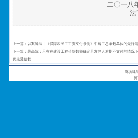
二〇一八
法
上一篇：
以案释法〡《保障农民工工资支付条例》中施工总承包单位的先行
下一篇：
最高院：只有在建设工程价款数额确定且发包人逾期不支付的情况
优先受偿权
廊坊建
冀I