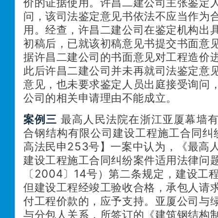
价的证据使用。许昌二建公司主张鉴定
问，该司法鉴定意见书依法不应当作为
用。经查，许昌二建公司在鉴定机构出
初稿后，已就该初稿意见书提交书面意
据许昌二建公司的书面意见对工程造价
此后许昌二建公司并未再就司法鉴定意
意见，也未要求鉴定人
员出庭接受询问
公司的相关申请理由不能成立。
案例三
最高人民法院在浙江亚厦幕墙
合钢结构有限公司建设工程施工合同纠
高法民申253号
】一案中认为，《最高
建设工程施工合同纠纷案件适用法律问
〔
2004〕14号）第二条规定，建设工
但建设工程经竣工验收合格，承包人请
付工程价款的，应予支持。亚厦公司与
与分包人关系，所签订的《建筑钢结构